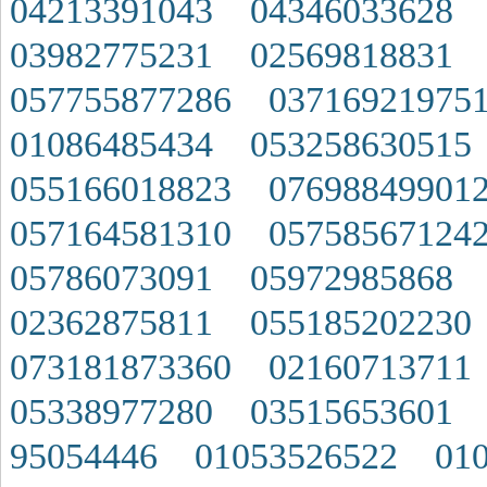
04213391043
04346033628
03982775231
02569818831
057755877286
03716921975
01086485434
053258630515
055166018823
07698849901
057164581310
05758567124
05786073091
05972985868
02362875811
055185202230
073181873360
02160713711
05338977280
03515653601
95054446
01053526522
01